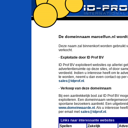
De domeinnaam marcelfun.nl wordt 
Deze naam zal binnenkort worden gebruikt v
verkocht.
-
Exploitatie door ID Prof BV
ID Prof BV exploiteert websites op allerlei g
advertentieruimte op deze sites, of door sa
verdeeld. Indien u interesse heeft om te ad
te worden, neemt u dan even contact op per
sales@idprof.nl
.
-
Verkoop van deze domeinnaam
Bij een aantrekkelijk bod zal ID Prof BV moge
exploiteren. Een domeinnaam vertegenwoord
spontane bezoekers aantrekt. Een uitgebrei
www.domeinwaarde.nl
. Als u interesse he
per email met
sales@idprof.nl
.
Links naar interessante websites
Spellen
Zakelijk
Adver