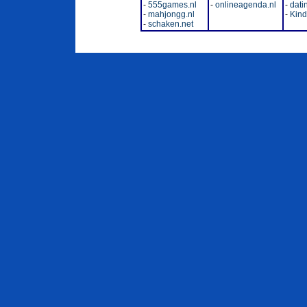
-
555games.nl
-
onlineagenda.nl
-
dati
-
mahjongg.nl
-
Kinde
-
schaken.net